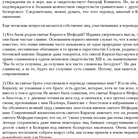
утверждения их в вере, как и свидетельствует биограф Климента. Но, во 
подтверждается и большим количеством свидетельств сравнительно с други
болгарского. Следовательно, можно думать, что этот перевод, начатый в
окончание.
Еще несколько вопросов касаются собственно лиц, участвовавших в переводе 
1) Кто были родом святые Кирилл и Мефодий? Издавна укоренилась мысль, ч
они были чистые славяне. Основанием первого мнения служит то, что в не
известно, что этими именами часто назывались не одни природные греки ил
славяне, несомненно обитавшие в то время в окрестностях Солуня, родины 
богемской княгине Людмиле даже говорится, что святой Кирилл был
научен
я
прямо
славянином
в одном латинском свидетельстве XIII в., на наименовани
"Вы бо еста селунина, да селуняне вси чисто словенскы беседуют". Но два
славянски, а не то, будто все солуняне суть славяне. Потому, нам кажет
современников.
2) Оба ли святые брата участвовали в переводе священных книг? И если оба
Кириллу, не упоминая о его брате; есть другие, которые, хотя не так ясно
вместе о том и другом. Не может быть сомнения, что святые Кирилл и Мефод
и Апостола, т. е. дневные чтения на весь год, и скончался, а все прочее 
своим, преложивши с ним Псалтирь, Евангелие с Апостолом и избранными с
бы обозначать великий труд славянских апостолов именем святого Мефодия,
книг. Современный жизнеописатель святого Кирилла замечает, что он, реши
святого Мефодия говорит, что он, от "своих ученик посажь два попы скоропи
легенде сохранились даже имена некоторых лиц, бывших сподручниками сл
доселе слывут в Болгарии под именем
болгарских книжников.
Очень понят
которых поспешили собрать вокруг себя, как только пришли в землю моравс
важнейших книг для Церкви.