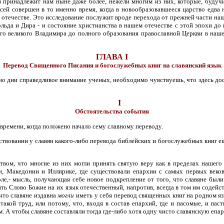
н принадлежит нам ныне даже более, нежели многим из них, которые, будуч
сей совершен в то именно время, когда в новообразовавшееся царство едва 
течестве. Это исследование послужит вроде перехода от прежней части наше
ьда и Дира - и состояние христианства в нашем отечестве с этой эпохи до 
ого великого Владимира до полного образования православной Церкви в наш
ГЛАВА I
Перевод Священного Писания и богослужебных книг на славянский язык
но дни справедливое внимание ученых, необходимо чувствуешь, что здесь дос
I
Обстоятельства события
времени, когда положено начало сему славному переводу.
ствовании у славян какого-либо перевода библейских и богослужебных книг 
ством, что многие из них могли принять святую веру как в пределах нашего
и, Македонии и Иллирике, где существовали епархии с самых первых веков
е,- мысль, получающая себе новое подкрепление от того, что славяне были
 Слово Божие на их язык отечественный, напротив, всегда в том им содейст
 что славяне издавна
могли
иметь у себя перевод священных книг на родном язы
такой труд, или потому, что, входя в состав епархий, где и пасомые, и п
 А чтобы славяне составляли тогда где-либо хотя одну чисто славянскую епар