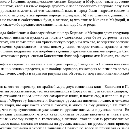
щенного Писания, принадлежащем святым Кириллу и Мефодию, такие достоинс
попыток, чтобы в языке народа грубого и необразованного с первого разу м
овольно заметить: а) что славянский язык и народ были издревле совсем н
ованною нациею, а все прочие народы
варварами,
б) что славяне с давних п
ко не имели и собственных букв, а главное, в) что святые Кирилл и Мефодий
ого какие-либо предшествовавшие попытки подобного рода.
евода библейских и богослужебных книг до Кирилла и Мефодия дают следующие
ьскими письмены нуждахуся писати - словеньска речь бе не устроена; и тако
квах, как только приняли христианскую веру, и на что это, вследствие восчу
 самом христианстве - в том новом учении, которое славяне приняли и кото
ершенно подрывает все подобные гадания о древнем славянском переводе Свя
, и отвещавше рекут: святыи Константин Философ, нарицаемми Кирилл, тъ нам п
кифов и сарматов был уже и в его дни перевод Священного Писания или учен
 в наших южных пределах, а не вообще варваров, из которых многие в то врем
ших, точно, скифов и сарматов разумел святой отец, то под этими именами над
ян какого-то перевода, по крайней мере, двух священных книг - Евангелия и 
итии рассказывается, что, остановившись в Корсуни на пути своем к хазарам, 
 стяжашеся с ним, и принесе самарянски книги, и показа ему, и испрошь я у не
скому: "Обрете ту Евангелие и Псалтырь русскыми писмены писано, и человек
тву творя, въекоре начат чести и сказати, и мнози ся ему дивляху". Из эти
что тогда существовали уже какие-то русские письмена и русские книги - Ева
мал книг самарянских, что он стал понимать русские письмена и читать ру
ные, к своему языку, т. е. греческому, а главное - стал понимать русские пис
нского языка, сначала не понимал ни русских письмен, ни русских книг, приво
усские письмена и русское Евангелие с Псалтирью, вовсе не признавал их за сл