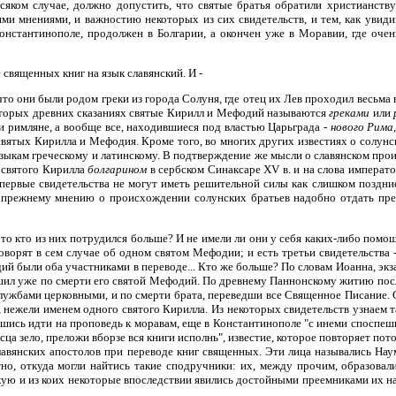
всяком случае, должно допустить, что святые братья обратили христианств
ми мнениями, и важностию некоторых из сих свидетельств, и тем, как увид
 Константинополе, продолжен в Болгарии, а окончен уже в Моравии, где оч
священных книг на язык славянский. И -
то они были родом греки из города Солуня, где отец их Лев проходил весьма 
которых древних сказаниях святые Кирилл и Мефодий называются
греками
или
и римляне, а вообще все, находившиеся под властью Царьграда -
нового Рима
святых Кирилла и Мефодия. Кроме того, во многих других известиях о солунск
зыкам греческому и латинскому. В подтверждение же мысли о славянском пр
е святого Кирилла
болгарином
в сербском Синаксаре XV в. и на слова императ
 первые свидетельства не могут иметь решительной силы как слишком поздние
ся, прежнему мнению о происхождении солунских братьев надобно отдать пре
, то кто из них потрудился больше? И не имели ли они у себя каких-либо пом
, говорят в сем случае об одном святом Мефодии; и есть третьи свидетельства
ий были оба участниками в переводе... Кто же больше? По словам Иоанна, экз
совершил уже по смерти его святой Мефодий. По древнему Паннонскому житию по
лужбами церковными, и по смерти брата, переведши все Священное Писание.
 нежели именем одного святого Кирилла. Из некоторых свидетельств узнаем 
вшись идти на проповедь к моравам, еще в Константинополе "с инеми споспеш
сца зело, преложи вборзе вся книги исполнь", известие, которое повторяет по
авянских апостолов при переводе книг священных. Эти лица назывались Нау
но, откуда могли найтись такие сподручники: их, между прочим, образовал
кую и из коих некоторые впоследствии явились достойными преемниками их на 