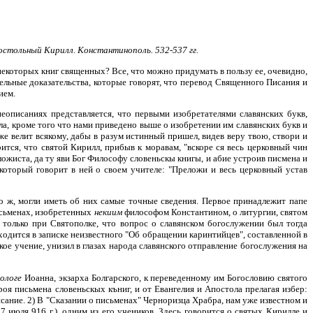
остольный Кирилл. Константинополь. 532-537 гг.
 некоторых книг священных? Все, что можно придумать в пользу ее, очевидно,
ельные доказательства, которые говорят, что перевод Священного Писания и
ием.
еописаниях представляется, что первыми изобретателями славянских букв,
, кроме того что нами приведено выше о изобретении им славянских букв и
иже велит всякому, дабы в разум истинный пришел, видев веру твою, створи и
рится, что святой Кирилл, прибыв к моравам, "вскоре ся весь церковный чин
ожиста, да ту яви Бог Философу словеньскы книгы, и абие устроив писмена и
 который говорит в ней о своем учителе: "Преложи и весь церковный устав
ко ж, могли иметь об них самые точные сведения. Первое принадлежит папе
письменах, изобретенных
некиим
философом Константином, о литургии, святом
 только при Святополке, что вопрос о славянском богослужении был тогда
ходится в записке неизвестного "Об обращении каринтийцев", составленной в
кое учение, унизил в глазах народа славянского отправление богослужения на
ологе
Иоанна, экзарха Болгарского, к переведенному им Богословию святого
роя письмена словеньскых къниг, и от Евангелия и Апостола прелагая избер:
исание. 2) В "Сказании о письменах" Черноризца Храбра, нам уже известном и
7 июля 916 г.). одним из его учеников. Здесь говорится о святых Кирилле и