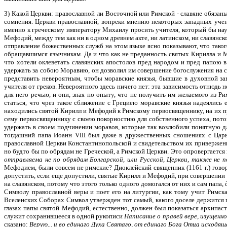
3) Какой Церкви: православной ли Восточной или Римской - славяне обязан
сомнения. Церкви православной, вопреки мнению некоторых западных ученых
именно к греческому императору Михаилу просить учителя, который бы нау
Мефодий, между тем как ни в одном древнем акте, ни латинском, ни славянск
отправление божественных служб на этом языке ясно показывают, что таког
обращавшимся язычникам. Да и что как не преданность святых Кирилла и 
что хотели оклеветать славянских апостолов пред народом и пред папою в
удержать за собою Моравию, он дозволил им совершение богослужения на сл
представить невероятным, чтобы моравские князья, бывшие в духовной за
учителя от греков. Невероятного здесь ничего нет: эта зависимость отнюдь
для него речью, и они, зная по опыту, что не получить им желаемого из 
статься, что чрез такое сближение с Грециею моравские князья надеялись
находились святой Кирилл и Мефодий к Римскому первосвященнику, на их п
сему первосвященнику с своею покорностию для собственного успеха, пото
удержать в своем подчинении моравов, которые так возлюбили понятную дл
тогдашний папа Иоанн VIII был даже в дружественных сношениях с Царь
православной Церкви Константинопольской и свидетельством их приверженно
но будто бы по обрядам не Греческой, а Римской Церкви. Это опровергается
отправляема не по обрядам Болгарской, или Русской, Церкви, также не 
Мефодием, были совсем не римские? Диоклейский священник (1161 г.) гово
допустить, если еще допустили, святые Кирилл и Мефодий, при совершении 
на славянском, потому что этого только одного домогался от них и сам папа,
Символу православной веры и поет его на литургии, как тому учит Римска
Вселенских Соборах Символ утвержден тот самый, какого доселе держится п
глазах папы святой Мефодий, естественно, должен был показаться архипас
служит сохранившееся в одной рукописи
Написание о правей вере, изущенн
сказано:
Верую... и во единаго Духа Святаго, от единаго Бога Отца исходящ