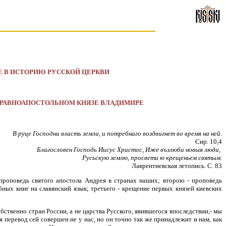
Е В ИСТОРИЮ РУССКОЙ ЦЕРКВИ
И РАВНОАПОСТОЛЬНОМ КНЯЗЕ ВЛАДИМИРЕ
В руце Господни власть земли, и потребнаго воздвигнет во время на ней.
Сир. 10,4
Благословен Господь Иисус Христос, Иже възлюби новыя люди,
Русьскую землю, просвети ю крещеньем святым.
Лаврентиевская летопись. С. 83
роповедь святого апостола Андрея в странах наших; второю - проповедь
ых книг на славянский язык; третьего - крещение первых князей киевских
бственно стран России, а не царства Русского, явившегося впоследствии,- мы
 перевод сей совершен не у нас, но он точно так же принадлежит и нам, как