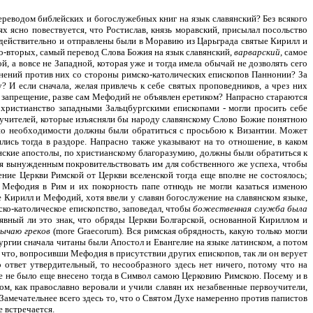
ереводом библейских и богослужебных книг на язык славянский? Без всякого
х ясно повествуется, что Ростислав, князь моравский, присылал посольство
 действительно и отправлены были в Моравию из Царьграда святые Кирилл и
Во-вторых, самый перевод Слова Божия на язык славянский,
варварский,
самое
 а вовсе не Западной, которая уже и тогда имела обычай не дозволять сего
нений против них со стороны римско-католических епископов Паннонии? За
 И если сначала, желая привлечь к себе святых проповедников, а чрез них
е запрещение, разве сам Мефодий не объявлен еретиком? Напрасно стараются
 христианство западными Зальцбургскими епископами - могли просить себе
их учителей, которые изъясняли бы народу славянскому Слово Божие понятною
ю, по необходимости должны были обратиться с просьбою к Византии. Может
лись тогда в раздоре. Напрасно также указывают на то отношение, в каком
нские апостолы, по христианскому благоразумию, должны были обратиться к
бя вынужденным покровительствовать им для собственного же успеха, чтобы
ние Церкви Римской от Церкви вселенской тогда еще вполне не состоялось;
 Мефодия в Рим и их покорность папе отнюдь не могли казаться изменою
 Кирилл и Мефодий, хотя ввели у славян богослужение на славянском языке,
ско-католическое епископство, заповедал, чтобы
божественная служба была
явный ли это знак, что обряды Церкви Болгарской, основанной Кириллом и
бычаю греков
(more Graecorum). Вся римская обрядность, какую только могли
ргии сначала читаны были Апостол и Евангелие на языке латинском, а потом
 что, вопросивши Мефодия в присутствии других епископов, так ли он верует
 ответ утвердительный, то несообразного здесь нет ничего, потому что на
ие не было еще внесено тогда в Символ самою Церковию Римскою. Посему и в
м, как православно веровали и учили славян их незабвенные первоучители,
Замечательнее всего здесь то, что о Святом Духе намеренно против папистов
 встречается.