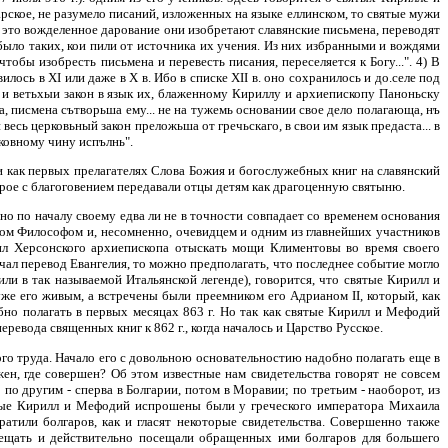
рское, не разумело писаний, изложенных на языке еллинском, то святые мужи
ив это вожделенное дарование они изобретают славянские письмена, переводят
было таких, кои пили от источника их учения. Из них избранными и вождями
тобы изобресть письмена и перевесть писания, переселяется к Богу...". 4) В
сь в XI или даже в Х в. Ибо в списке XII в. оно сохранилось и до.селе под
и ветьхыи закон в язык их, блаженному Кириллу и архиепископу Паноньску
 писмена сътворьша ему... не на тужемь основании свое дело полагающа, нъ
 весь церковьный закон преложьша от гречьскаго, в свои им язык предаста... в
ковному чину испълнь".
и как первых прелагателях Слова Божия и богослужебных книг на славянский
орое с благоговением передавали отцы детям как драгоценную святыню.
о по началу своему едва ли не в точности совпадает со временем основания
лом Философом и, несомненно, очевидцем и одним из главнейших участников
дил Херсонского архиепископа отыскать мощи Климентовы во время своего
ачал перевод Евангелия, то можно предполагать, что последнее событие могло
ли в так называемой Итальянской легенде), говорится, что святые Кирилл и
уже его живым, а встречены были преемником его Адрианом II, который, как
бно полагать в первых месяцах 863 г. Но так как святые Кирилл и Мефодий
евода священных книг к 862 г., когда началось и Царство Русское.
ого труда. Начало его с довольною основательностию надобно полагать еще в
ен, где совершен? Об этом известные нам свидетельства говорят не совсем
о другим - сперва в Болгарии, потом в Моравии; по третьим - наоборот, из
вятые Кирилл и Мефодий испрошены были у греческого императора Михаила
тили болгаров, как и гласят некоторые свидетельства. Совершенно также
сещать и действительно посещали обращенных ими болгаров для большего