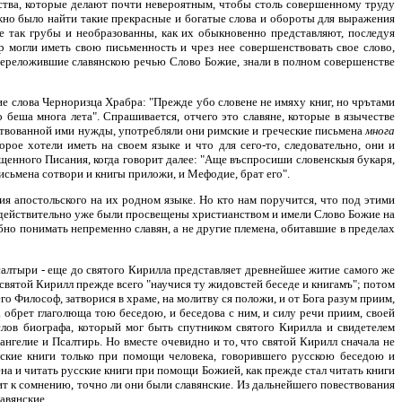
тва, которые делают почти невероятным, чтобы столь совершенному труду
ожно было найти такие прекрасные и богатые слова и обороты для выражения
е так грубы и необразованны, как их обыкновенно представляют, последуя
ор могли иметь свою письменность и чрез нее совершенствовать свое слово,
, переложившие славянскою речью Слово Божие, знали в полном совершенстве
 слова Черноризца Храбра: "Прежде убо словене не имяху книг, но чрътами
 беша многа лета". Спрашивается, отчего это славяне, которые в язычестве
вствованной ими нужды, употребляли они римские и греческие письмена
многа
рое хотели иметь на своем языке и что для сего-то, следовательно, они и
щенного Писания, когда говорит далее: "Аще въспросиши словенскыя букаря,
исьмена сотвори и книгы приложи, и Мефодие, брат его".
ия апостольского на их родном языке. Но кто нам поручится, что под этими
я действительно уже были просвещены христианством и имели Слово Божие на
обно понимать непременно славян, а не другие племена, обитавшие в пределах
Псалтыри - еще до святого Кирилла представляет древнейшее житие самого же
святой Кирилл прежде всего "научися ту жидовстей беседе и книгамъ"; потом
го Философ, затворися в храме, на молитву ся положи, и от Бога разум приим,
а обрет глаголюща тою беседою, и беседова с ним, и силу речи приим, своей
х слов биографа, который мог быть спутником святого Кирилла и свидетелем
нгелие и Псалтирь. Но вместе очевидно и то, что святой Кирилл сначала не
сские книги только при помощи человека, говорившего русскою беседою и
ьмена и читать русские книги при помощи Божией, как прежде стал читать книги
дит к сомнению, точно ли они были славянские. Из дальнейшего повествования
авянские.