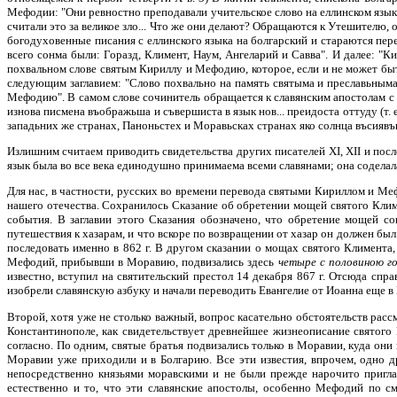
Мефодии: "Они ревностно преподавали учительское слово на еллинском языке
считали это за великое зло... Что же они делают? Обращаются к Утешителю, 
богодуховенные писания с еллинского языка на болгарский и стараются пер
всего сонма были: Горазд, Климент, Наум, Ангеларий и Савва". И далее: "Ки
похвальном слове святым Кириллу и Мефодию, которое, если и не может быть
следующим заглавием: "Слово похвально на память святыма и преславьным
Мефодию". В самом слове сочинитель обращается к славянским апостолам с 
изнова писмена въображьша и съвершиста в язык нов... преидоста оттуду (т. е
западьних же странах, Паноньстех и Моравьсках странах яко солнца въсияв
Излишним считаем приводить свидетельства других писателей XI, XII и пос
язык была во все века единодушно принимаема всеми славянами; она соделал
Для нас, в частности, русских во времени перевода святыми Кириллом и Ме
нашего отечества. Сохранилось Сказание об обретении мощей святого Клим
события. В заглавии этого Сказания обозначено, что обретение мощей с
путешествия к хазарам, и что вскоре по возвращении от хазар он должен был
последовать именно в 862 г. В другом сказании о мощах святого Климента,
Мефодий, прибывши в Моравию, подвизались здесь
четыре с половиною г
известно, вступил на святительский престол 14 декабря 867 г. Отсюда сп
изобрели славянскую азбуку и начали переводить Евангелие от Иоанна еще в 
Второй, хотя уже не столько важный, вопрос касательно обстоятельств расс
Константинополе, как свидетельствует древнейшее жизнеописание святого 
согласно. По одним, святые братья подвизались только в Моравии, куда он
Моравии уже приходили и в Болгарию. Все эти известия, впрочем, одно 
непосредственно князьями моравскими и не были прежде нарочито пригла
естественно и то, что эти славянские апостолы, особенно Мефодий по 