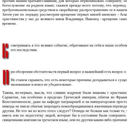
прочим нашим братьям-славянам, для которых первоначально совершен; о
богослужение на родном языке; скажем прежде всего потому, что перевод 
предуготовительным
средством к скорейшему распространению ее в нашем о
Затем уже по порядку рассмотрим крещение первых князей киевских - Аскол
христианства у нас до великого князя Владимира. Наконец - крещение сам
времени.
сматриваясь в это великое событие, обратившее на себя в наши особен
его последствия.
ри обозрении обстоятельств первый вопрос и важнейший есть вопрос о 
Не станем скрывать, что есть некоторые причины догадываться о суще
маловажные и вовсе не убедительные.
Такова, во-первых, мысль, что славяне издревле были знакомы с христиан
Сарматии, так особенно в пределах Греческой империи, обитая во Фраки
Константинополе, даже на кафедре патриаршей и на императорском престол
никогда не имела обычая запрещать новообращавшимся язычникам переводить
другим. Но что же из всего этого следует? Отнюдь не больше как только то,
иметь или по недостатку людей, которые бы в состоянии были совершить 
священными книгами на греческом языке, или по другим каким-либо причинам.