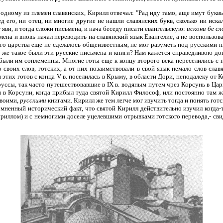
 одному из племен славянских, Кирилл отвечал: "Рад иду тамо, аще имут буквы
дед его, ни отец, ни многие другие не нашли славянских букв, сколько ни ис
яви, и тогда сложи письмена, и нача беседу писати евангельскую:
искони бе сл
ьмена и вновь начал переводить на славянский язык Евангелие, а не воспользо
ого царства еще не сделалось общеизвестным, не мог разуметь под русскими п
о же такое были эти русские письмена и книги? Нам кажется справедливою дог
 были им соплеменны. Многие готы еще к концу второго века переселились с 
 своих слов, готских, а от них позаимствовали в свой язык немало слов славя
тих готов с конца V в. поселилась в Крыму, в области Дори, неподалеку от К
-руссы, так часто путешествовавшие в IX в. водяным путем чрез Корсунь в Ц
 в Корсуни, когда прибыл туда святой Кирилл Философ, или постоянно там жи
своими,
русскими
книгами. Кирилл же тем легче мог изучить тогда и понять готс
ненный исторический факт, что святой Кирилл действительно изучил когда-то
риллом) и с немногими доселе уцелевшими отрывками готского перевода,- сви