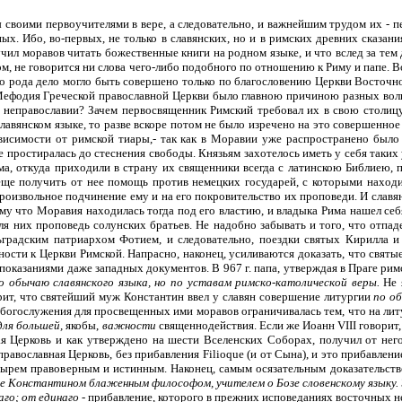
ы своими первоучителями в вере, а следовательно, и важнейшим трудом их - п
. Ибо, во-первых, не только в славянских, но и в римских древних сказания
чил моравов читать божественные книги на родном языке, и что вслед за тем
ом, не говорится ни слова чего-либо подобного по отношению к Риму и папе. 
о рода дело могло быть совершено только по благословению Церкви Восточной,
Мефодия Греческой православной Церкви было главною причиною разных вол
 неправославии? Зачем первосвященник Римский требовал их в свою столицу?
авянском языке, то разве вскоре потом не было изречено на это совершенно
висимости от римской тиары,- так как в Моравии уже распространено было
 не простиралась до стеснения свободы. Князьям захотелось иметь у себя так
Рима, откуда приходили в страну их священники всегда с латинскою Библие
 еще получить от нее помощь против немецких государей, с которыми находи
роизвольное подчинение ему и на его покровительство их проповеди. И славя
му что Моравия находилась тогда под его властию, и владыка Рима нашел се
я них проповедь солунских братьев. Не надобно забывать и того, что отпаде
градским патриархом Фотием, и следовательно, поездки святых Кирилла и
сти к Церкви Римской. Напрасно, наконец, усиливаются доказать, что святые
 показаниями даже западных документов. В 967 г. папа, утверждая в Праге рим
по обычаю славянского языка, но по уставам римско-католической веры.
Не 
рит, что святейший муж Константин ввел у славян совершение литургии
по о
богослужения для просвещенных ими моравов ограничивалась тем, что на литу
для большей,
якобы,
важности
священнодействия. Если же Иоанн VIII говорит,
я Церковь и как утверждено на шести Вселенских Соборах, получил от него
равославная Церковь, без прибавления Filioque (и от Сына), и это прибавлен
тырем правоверным и истинным. Наконец, самым осязательным доказательство
ое Константином блаженным философом, учителем о Бозе словенскому языку.
аго; от единаго
- прибавление, которого в прежних исповеданиях восточных не