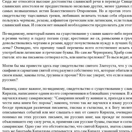
Сюда же относятся высокие достоинства славянской речи в переводе Свя
славянских апостолов не предшествовало несколько других, менее удачных 
самых возвышенных истин Божественного Откровения. Но и против этого д
свидетельству тщеславных греков, любивших величать только себя образ
пользуясь
чертами, резами,
алфавитом греческим или латинским, если толь
славянский язык. И совсем нет никакой необходимости предполагать для эт
По-видимому, некоторый намек на существование у славян какого-либо пер
и резями чьтяху и гадаху погани суще; крестивше же ся, римьскими и гръч
довольствовались чертами и резами, вдруг почувствовали нужду в лучших бу
лета?
Очевидно, что причину такой перемены всего естественнее искать в
употребляли латинские и греческие буквы. Но сам же Черноризец Храбр сов
глаголя: кто вы письмена сотворил есть, или книты преложил? То вьси ведят
Могли бы мы привести здесь еще свидетельство святого Златоуста, что у с
скифами и сарматами святой отец разумел собственно тех, которые обитали
своем языке, каковы готы, грузины и прочие? Кто нас уверит, что если и на
русских?
Наконец, самое важное, по-видимому, свидетельство о существовании у слав
Кирилла, написанное одним из его современников и ближайших учеников. В ж
научился языку самарянскому: "Самарянин некий ту живяше и, приходя к нему,
чести нача книги бес порока"; наконец, точно так же научился и языку рус
беседе прикладая различная письмена, гласнаа и съгласнаа, и к Богу моли
описываемых событий или мог слышать о них от самого Кирилла, очевидно, 
понимал ни этих русских письмен, ни русских книг, как прежде не пони
объяснившего ему силу речи, и, применяя сам русские буквы, гласные и соглас
самарянские. Одно уже это обстоятельство, что святой Кирилл, знаток славя
того же биографа Кириллова открывается, что сам Кирилл, узнавший теперь р