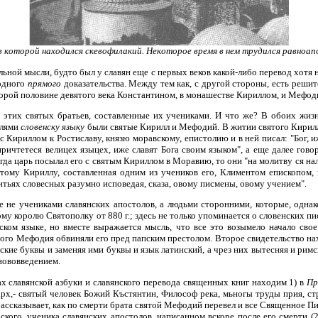
 которой находился скевофилакий. Некоторое время в нем трудился равноап
льной мысли, будто был у славян еще с первых веков какой-либо перевод хотя
 одного
прямого
доказательства. Между тем как, с другой стороны, есть решит
торой половине девятого века Константином, в монашестве Кириллом, и Мефод
этих святых братьев, составленные их учениками. И что же? В обоих жизн
елями
словенску языку
были святые Кирилл и Мефодий. В житии святого Кирилла
с Кириллом к Ростиславу, князю моравскому, епистолию и в ней писал: "Бог, 
 причтетеся велицех языцех, иже славят Бога своим языком", а еще далее гово
гда царь посылал его с святым Кириллом в Моравию, то они "на молитву ся нал
вятому Кириллу, составленная одним из учеников его, Климентом епископом,
витьях словесных разумно исповедая, сказа, овому писмены, овому учением".
е не учениками славянских апостолов, а людьми сторонними, которые, одна
ому королю Святополку от 880 г.; здесь не только упоминается о словенских 
ском языке, но вместе выражается мысль, что все это возымело начало свое
того Мефодия обвиняли его пред папским престолом. Второе свидетельство на
нские буквы и заменяя ими буквы и язык латинский, а чрез них вытесняя и римс
 нововведением.
х славянской азбуки и славянского перевода священных книг находим 1) в
Пр
арх,- святый человек Божий Къстянтин, Философ река, мьногы труды прия, ст
рассказывает, как по смерти брата святой Мефодий перевел и все Священное П
кого, ученика славянских апостолов, написанном вскоре после его смерти (2