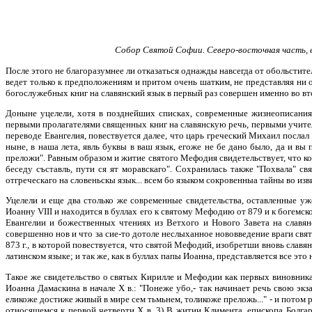
Собор Святой Софии. Северо-восточная часть, в
После этого не благоразумнее ли отказаться однажды навсегда от обольстите
ведет только к предположениям и притом очень шатким, не представляя ни
богослужебных книг на славянский язык в первый раз совершен именно во в
Доныне уцелели, хотя в позднейших списках, современные жизнеописания 
первыми пролагателями священных книг на славянскую речь, первыми учит
переводе Евангелия, повествуется далее, что царь греческий Михаил послал 
ныне, в наша лета, явль буквы в ваш язык, егоже не бе дано было, да и вы
преложи". Равным образом и житие святого Мефодия свидетельствует, что ко
беседу съставль, пути ся ят моравскаго". Сохранилась также "Похвала" с
отгреческаго на словеньскы язык... всем бо языком сокровенныа тайны во из
Уцелели и еще два столько же современные свидетельства, оставленные уж
Иоанну VIII и находится в буллах его к святому Мефодию от 879 и к богемск
Евангелии и божественных чтениях из Ветхого и Нового Завета на славян
совершенно нов и что за сие-то дотоле неслыханное нововведение враги свя
873 г., в которой повествуется, что святой Мефодий, изобретши вновь славя
латинском языке; и так же, как в буллах папы Иоанна, представляется все это
Такое же свидетельство о святых Кирилле и Мефодии как первых виновника
Иоанна Дамаскина в начале Х в.: "Понеже убо,- так начинает речь свою экз
еликоже достиже живый в мире сем тьмьнем, толикоже преложь..." - и потом 
относящемся к первой четверти Х в. 3) В житии Климента, епископа Болгарс