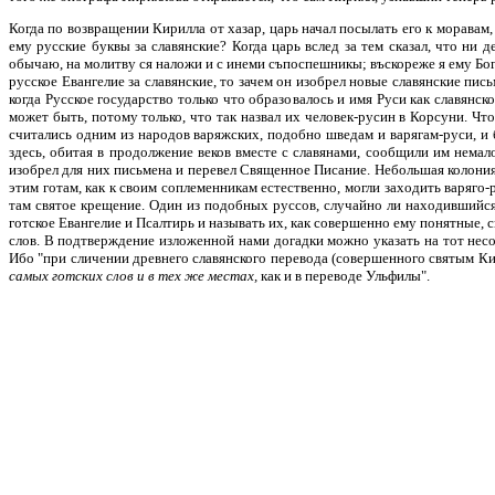
Когда по возвращении Кирилла от хазар, царь начал посылать его к моравам,
ему русские буквы за славянские? Когда царь вслед за тем сказал, что ни 
обычаю, на молитву ся наложи и с инеми съпоспешникы; въскореже я ему Бог 
русское Евангелие за славянские, то зачем он изобрел новые славянские пис
когда Русское государство только что образовалось и имя Руси как славянск
может быть, потому только, что так назвал их человек-русин в Корсуни. Чт
считались одним из народов варяжских, подобно шведам и варягам-руси, и
здесь, обитая в продолжение веков вместе с славянами, сообщили им немало
изобрел для них письмена и перевел Священное Писание. Небольшая колония э
этим готам, как к своим соплеменникам естественно, могли заходить варяго
там святое крещение. Один из подобных руссов, случайно ли находившийся
готское Евангелие и Псалтирь и называть их, как совершенно ему понятные, 
слов. В подтверждение изложенной нами догадки можно указать на тот несом
Ибо "при сличении древнего славянского перевода (совершенного святым Ки
самых готских слов и в тех же местах,
как и в переводе Ульфилы".