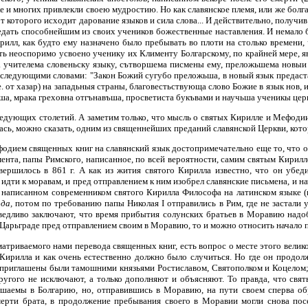
 и многих привлекли своею мудростию. Но как славянское племя, или же болга
от которого исходит дарование языков и сила слова... И действительно, получ
едать способнейшим из своих учеников божественные наставления. И немало 
рилл, как будто ему назначено было пребывать во плоти на столько времени, ч
 неоспоримо усвоено ученику их Клименту Болгарскому, по крайней мере, явило
а учителема словеньску языку, сътворшема писмены ему, преложьшема новыи 
следующими словами: "Закон Божий сугубо преложьша, в новый язык предаста,
. от хазар) на западьныя страны, благовестьствующа слово Божие в язык нов, и
ъша, мрака греховна отгънавъша, просветиста букъвами и научьша ученикы цер
ледующих столетий. А заметим только, что мысль о святых Кирилле и Мефоди
ась, можно сказать, одним из священнейших преданий славянской Церкви, кот
фодием священных книг на славянский язык достопримечательно еще то, что он
ента, папы Римского, написанное, по всей вероятности, самим святым Кирил
овершилось в 861 г. А как из жития святого Кирилла известно, что он убе
 идти к моравам, и пред отправлением к ним изобрел славянские письмена, и н
 написанном современником святого Кирилла Философа на латинском языке (и
ода,
потом по требованию папы Николая I отправились в Рим, где не застали 
раведливо заключают, что время прибытия солунских братьев в Моравию надо
Царьграде пред отправлением своим в Моравию, то и можно относить начало пер
матриваемого нами перевода священных книг, есть вопрос о месте этого велик
Кирилла и как очень естественно должно было случиться. Но где он продолж
и приглашены были тамошними князьями Ростиславом, Святополком и Коцелом; п
другого не исключают, а только дополняют и объясняют. То правда, что с
шаемы в Болгарию, но, отправившись в Моравию, на пути своем сперва обра
смерти брата, в продолжение пребывания своего в Моравии могли снова по