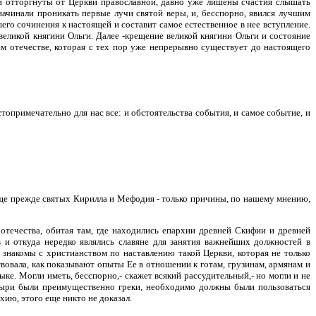
и отторгнуты от Церкви православной, давно уже лишены счастия слышать
начинали проникать первые лучи святой веры, и, бесспорно, явился лучшим
го сочинения к настоящей и составит самое естественное в нее вступление.
великой княгини Ольги. Далее -крещение великой княгини Ольги и состояние
ем отечестве, которая с тех пор уже непрерывно существует до настоящего
топримечательно для нас все: и обстоятельства события, и самое событие, и
еще прежде святых Кирилла и Мефодия - только причины, по нашему мнению,
 отечества, обитая там, где находились епархии древней Скифии и древней
 и откуда нередко являлись славяне для занятия важнейших должностей в
 знакомы с христианством по наставлению такой Церкви, которая не только
вовала, как показывают опыты Ее в отношении к готам, грузинам, армянам и
ке. Могли иметь, бесспорно,- скажет всякий рассудительный,- но могли и не
астыри были преимущественно греки, необходимо должны были пользоваться
хию, этого еще никто не доказал.