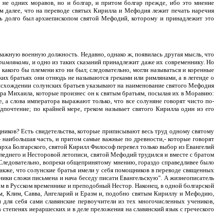
у не одних моравов, но и болгар, и притом болгар прежде, ибо это мнение
им далее, что на переводе святых Кирилла и Мефодия лежит печать наречия
ень долго был архиепископом святой Мефодий, которому и принадлежит это
важную военную должность. Недавно, однако ж, появилась другая мысль, что
римлянами,
и одно из таких сказаний принадлежит даже их современнику. Но
,
какого бы племени кто ни был; следовательно, могли называться и коренные
их братьях они отнюдь не называются греками или римлянами, а в легенде о
оисхождении солунских братьев указывают на наименование святого Мефодия
ора Михаила, которые произнес он к святым братьям, посылая их в Моравию:
, а слова императора выражают только, что все солуняне говорят чисто по-
дпочтение; по крайней мере, греком называет святого Кирилла один из его
ощников? Есть свидетельства, которые приписывают весь труд одному святому
 - наибольшая часть, и притом самые важные по древности,- которые говорят
арха Болгарского, святой Кирилл Философ перевел только выбор из Евангелий
следнего и Несторовой летописи, святой Мефодий трудился и вместе с братом
 Следовательно, вопреки общепринятому мнению, гораздо справедливее было
также, что солунские братья имели у себя помощников в переводе священных
ники сложи письмена и нача беседу писати Евангельскую". А жизнеописатель
том в Русском временнике и преподобный Нестор. Наконец, в одной болгарской
м, Клим, Савва, Ангеларий и Еразм и, подобно святым Кириллу и Мефодию,
и для себя сами славянские первоучители из тех многочисленных учеников,
степенях иераршеских и в деле преложения на славянский язык с греческого