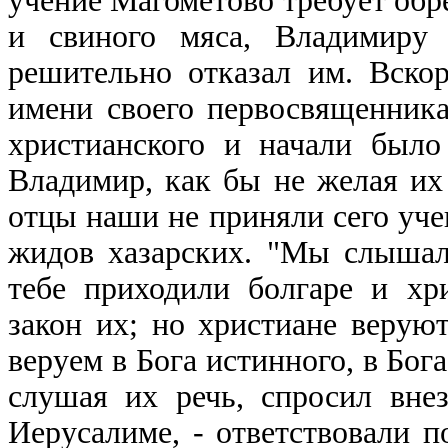
учение Магометово требует обр
и свиного мяса, Владимиру 
решительно отказал им. Вско
имени своего первосвященник
христианского и начали было
Владимир, как бы не желая их 
отцы наши не приняли сего уче
жидов хазарских. "Мы слышали
тебе приходили болгаре и хр
закон их; но христиане верую
веруем в Бога истинного, в Бог
слушая их речь, спросил внез
Иерусалиме, - ответствовали п