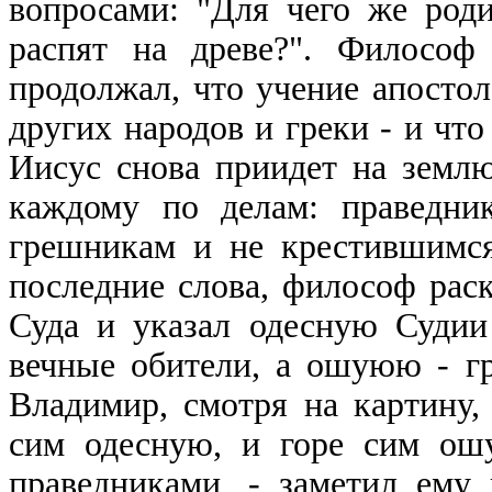
вопросами: "Для чего же роди
распят на древе?". Философ
продолжал, что учение апостол
других народов и греки - и что
Иисус снова приидет на земл
каждому по делам: праведни
грешникам и не крестившимся
последние слова, философ рас
Суда и указал одесную Судии
вечные обители, а ошуюю - г
Владимир, смотря на картину,
сим одесную, и горе сим ош
праведниками, - заметил ему 