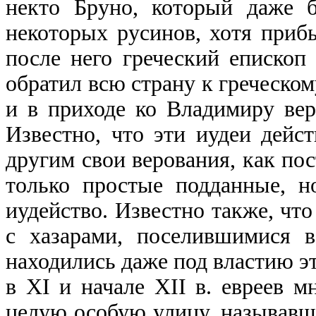
некто Бруно, который даже 
некоторых русинов, хотя приб
после него греческий епископ
обратил всю страну к греческо
и в приходе ко Владимиру вер
Известно, что эти иудеи дейс
другим свои верования, как пос
только простые подданные, н
иудейство. Известно также, что
с хазарами, поселившимися в
находились даже под властию эт
в XI и начале XII в. евреев м
целую особую улицу, называв