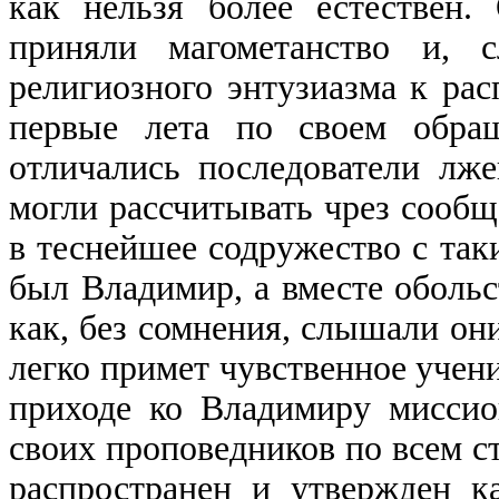
как нельзя более естествен
приняли магометанство и, с
религиозного энтузиазма к ра
первые лета по своем обра
отличались последователи лже
могли рассчитывать чрез сооб
в теснейшее содружество с та
был Владимир, а вместе оболь
как, без сомнения, слышали они
легко примет чувственное учен
приходе ко Владимиру миссио
своих проповедников по всем с
распространен и утвержден к