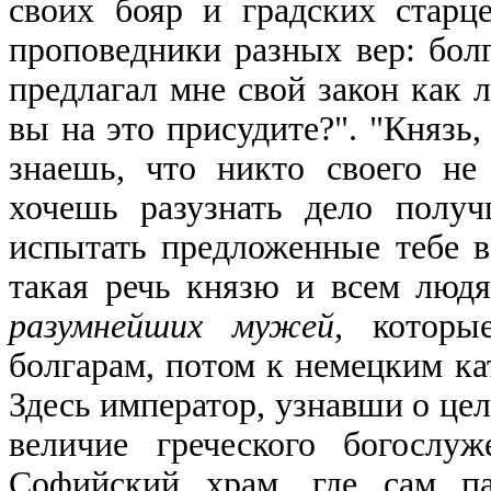
своих бояр и градских старц
проповедники разных вер: болг
предлагал мне свой закон как 
вы на это присудите?". "Князь, 
знаешь, что никто своего не 
хочешь разузнать дело полу
испытать предложенные тебе в
такая речь князю и всем люд
разумнейших мужей,
которы
болгарам, потом к немецким ка
Здесь император, узнавши о цел
величие греческого богослу
Софийский храм, где сам па