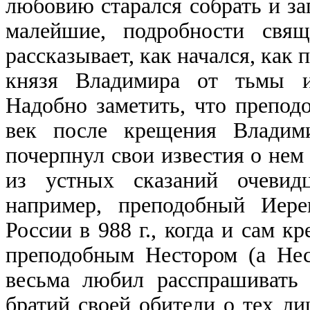
любовию старался собрать и за
малейшие, подробности свящ
рассказывает, как начался, как
князя Владимира от тьмы ид
Надобно заметить, что препод
век после крещения Владими
почерпнул свои известия о нем
из устных сказаний очевидц
например, преподобный Иер
России в 988 г., когда и сам к
преподобным Нестором (а Нес
весьма любил расспрашивать
братий своей обители о тех ли