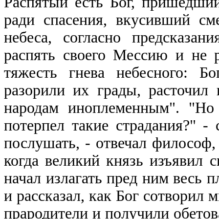
Распятый есть Бог, пришедши
ради спасения, вкусивший см
небеса, согласно предсказан
распять своего Мессию и не 
тяжесть гнева небесного: Б
разорили их грады, расточил
народам иноплеменным". "Но
потерпел такие страдания?" -
послушать, - отвечал философ, 
когда великий князь изъявил с
начал излагать пред ним весь 
и рассказал, как Бог сотворил 
прародители и получили обетов