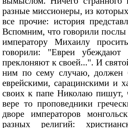
вымыслом. Ничего странного 
разные миссионеры, из которых
все прочие: история представ
Вспомним, что говорили послы 
императору Михаилу просить
говорили: "Евреи убеждают 
преклоняют к своей...". И свя
ним по сему случаю, должен 
еврейскими, сарацинскими и х
своих к папе Николаю пишут, 
вере то проповедники греческ
дворе императоров монгольс
разных религий: христианс