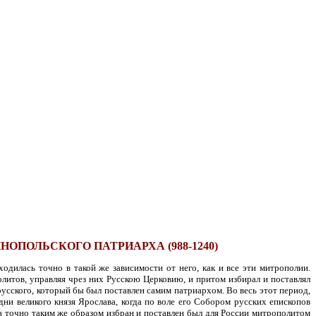
ПОЛЬСКОГО ПАТРИАРХА (988-1240)
дилась точно в такой же зависимости от него, как и все эти митрополии.
олитов, управляя чрез них Русскою Церковию, и притом избирал и поставлял
русского, который бы был поставлен самим патриархом. Во весь этот период,
ни великого князя Ярослава, когда по воле его Собором русских епископов
гда точно таким же образом избран и поставлен был для России митрополитом