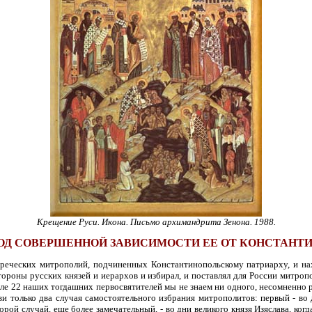
Крещение Руси. Икона. Письмо архимандрита Зенона. 1988.
ОД СОВЕРШЕННОЙ ЗАВИСИМОСТИ ЕЕ ОТ КОНСТАНТИНО
реческих митрополий, подчиненных Константинопольскому патриарху, и нахо
ороны русских князей и иерархов и избирал, и поставлял для России митроп
исле 22 наших тогдашних первосвятителей мы не знаем ни одного, несомненно 
 только два случая самостоятельного избрания митрополитов: первый - во д
рой случай, еще более замечательный, - во дни великого князя Изяслава, ко