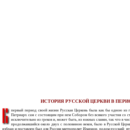
ИСТОРИЯ РУССКОЙ ЦЕРКВИ В ПЕРИ
первый период своей жизни Русская Церковь была как бы одною из г
Патриарх сам с состоящим при нем Собором без всякого участия со ст
исключительно из греков и, может быть, из южных славян, так что в ч
продолжавшийся около двух с половиною веков, было в Русской Церкви
избран и поставлен был для России митрополит Иларион, родом русский; вто