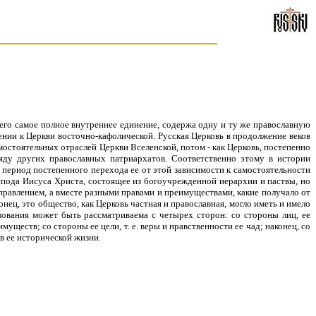
оего самое полное внутреннее единение, содержа одну и ту же православную
ении к Церкви восточно-кафолической. Русская Церковь в продолжение веков
мостоятельных отраслей Церкви Вселенской, потом - как Церковь, постепенно
ряду других православных патриархатов. Соответственно этому в истории
 период постепенного перехода ее от этой зависимости к самостоятельности
Господа Иисуса Христа, состоящее из богоучрежденной иерархии и паствы, но
правлением, а вместе разными правами и преимуществами, какие получало от
нец, это общество, как Церковь частная и православная, могло иметь и имело
ования может быть рассматриваема с четырех сторон: со стороны лиц, ее
имуществ; со стороны ее цели, т. е. веры и нравственности ее чад; наконец, со
в ее исторической жизни.