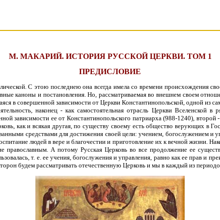
М. МАКАРИЙ. ИСТОРИЯ РУССКОЙ ЦЕРКВИ. ТОМ 1
ПРЕДИСЛОВИЕ
олической. С этою последнею она всегда имела со времени происхождения св
овные каноны и постановления. Но, рассматриваемая во внешнем своем отнош
ящаяся в совершенной зависимости от Церкви Константинопольской, одной из са
ятельность, наконец - как самостоятельная отрасль Церкви Вселенской в 
ной зависимости ее от Константинопольского патриарха (988-1240), второй -
ерковь, как и всякая другая, по существу своему есть общество верующих в 
ванными средствами для достижения своей цели: учением, богослужением и у
оспитание людей в вере и благочестии и приготовление их к вечной жизни. Нако
е православным. А потому Русская Церковь во все продолжение ее существ
ьзовалась, т. е. ее учения, богослужения и управления, равно как ее прав и пре
торон будем рассматривать отечественную Церковь и мы в каждый из периодо