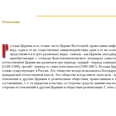
Оглавление
усская Церковь есть только часть Церкви Восточной, православно-каф
веру, одни и те же существенные священнодействия, одни и те же осн
представляется в трех различных видах: сначала - как Церковь, наход
приобретающая с согласия Константинопольского патриарха самосто
отечественной Церкви мы различаем три периода: первый - период совершен
(1240-1589), третий - период ее самостоятельности (1589-1867). Русская Ц
только существующее в России. Это общество всегда пользовалось богодаро
гражданской отечественной власти. Это общество всегда имело свою цель - в
отношения к другим Церквам и религиозным обществам, православным и н
составлявших, т. е. ее иерархии и паствы; со стороны средств, какими она пол
стороны ее отношений к другим Церквам и обществам религиозным. С этих с