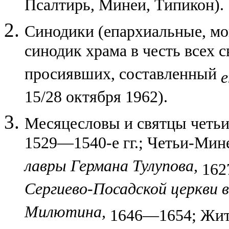
Псалтирь, Минеи, Типикон).
Синодики (епархиальные, мон
синодик храма в честь всех с
просиявших, составленный
е
15/28 октября 1962).
Месяцесловы и святцы четь
1529—1540-е гг.; Четьи-Ми
лавры Германа Тулупова,
162
Сергиево-Посадской церкви
Милютина,
1646—1654; Жит