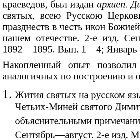
краеведов, был издан
архиеп. 
святых, всею Русскою Церков
празднеств в честь икон Божие
нашем отечестве. 2-е изд. Се
1892—1895. Вып. 1—4; Январь—а
Накопленный опыт позволил
аналогичных по построению и о
Жития святых на русском яз
Четьих-Миней святого Димит
объяснительными примечани
Сентябрь—август. 2-е изд. 