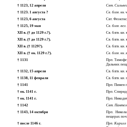
† 1123, 12 апреля
Свт. Сильвес
† 1123. 1 августа ?
Св. блгв. кн.
† 1123, 6 августа
Свт. Феоктист
† 1125, 19 мая
Св. блгв. ве
XII в. († до 1129 г.?).
Св. блгв. кн
XII в. († до 1129 г.?).
Св. блгв. кн
XII в. († 1129?).
Св. блгв. кн
XII в. († ок. 1129 г.?).
Св. блгв. кн.
† 1131
Прп. Тимофе
Дальних пещ
† 1132, 15 апреля
Св. блгв. кн
† 1138, 11 февраля
Св. блгв. кн
† 1141
Прп. Пимен п
† ок. 1141 г.
Прп. Спирид
† ок. 1141 г.
Прп. Никоди
† 1142
Свт. Пантеле
† 1143, 14 октября
Прп. Никола
пещерах по
† после 1146 г.
Прп. Кирилл 