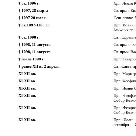
† ок. 1096 г.
Прп. Иоанн К
† 1097, 28 марта
Св. прмч. Е
† 1097 20 июля
Сет. прмчч. 
† ок.1097-1108 гг.
Прп. Иоанн,
Ближних пещ
† ок. 1098 г.
Свт. Ефрем, 
† 1098, 11 августа
Св. прмч. Ф
† 1098, 11 августа
Св. прмч. В
† после 1098 г.
Прп. Захари
† ранее XII в., 2 апреля
Свт. Савва, 
XI-XII вв.
Прп. Марк гр
XI-XII вв.
Прп. Феофил
XI-XII вв.
Прп. Иоанн 
XI-XII вв.
Прп. Феофи
Собор Ближн
XI-XII вв.
Прп. Феодос
Собор Ближн
XI-XII вв.
Прп. Иоанн
сентября — 