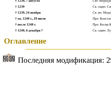
† 1239, 7 августа
Свт. Меркури
† 1239
Св. сщмч. Си
† 1239, 24 ноября
Св. мч. Мер
† ок. 1240 г., 29 июля
Прп. Конста
† после 1240 г.
Прп. Косма К
† 1240, 6 декабря ?
Св. сщмч. Лу
Оглавление
Последняя модификация:
2