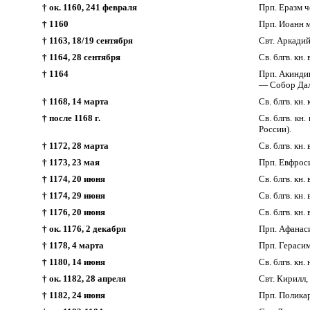
† ок. 1160, 241 февраля
Прп. Еразм 
† 1160
Прп. Иоанн 
† 1163, 18/19 сентября
Свт. Аркадий
† 1164, 28 сентября
Св. блгв. кн
† 1164
Прп. Акиндин
— Собор Дал
† 1168, 14 марта
Св. блгв. кн
† после 1168 г.
Св. блгв. кн
России).
† 1172, 28 марта
Св. блгв. кн
† 1173, 23 мая
Прп. Евфрос
† 1174, 20 июня
Св. блгв. кн
† 1174, 29 июня
Св. блгв. кн
† 1176, 20 июня
Св. блгв. кн
† ок. 1176, 2 декабря
Прп. Афанас
† 1178, 4 марта
Прп. Гераси
† 1180, 14 июня
Св. блгв. кн
† ок. 1182, 28 апреля
Свт. Кирилл,
† 1182, 24 июня
Прп. Полика