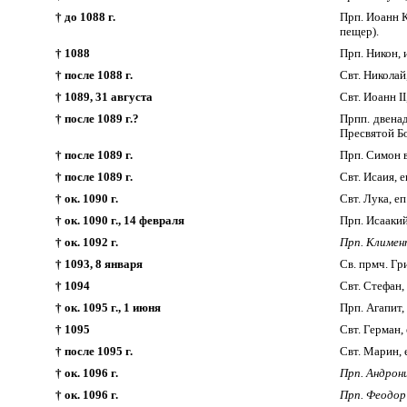
† до 1088 г.
Прп. Иоанн 
пещер).
† 1088
Прп. Никон, 
† после 1088 г.
Свт. Николай
† 1089, 31 августа
Свт. Иоанн I
† после 1089 г.?
Прпп. двенад
Пресвятой Б
† после 1089 г.
Прп. Симон в
† после 1089 г.
Свт. Исаия, е
† ок. 1090 г.
Свт. Лука, е
† ок. 1090 г., 14 февраля
Прп. Исааки
† ок. 1092 г.
Прп. Климент
† 1093, 8 января
Св. прмч. Г
† 1094
Свт. Стефан,
† ок. 1095 г., 1 июня
Прп. Агапит
† 1095
Свт. Герман,
† после 1095 г.
Свт. Марин, 
† ок. 1096 г.
Прп. Андрони
† ок. 1096 г.
Прп. Феодор 