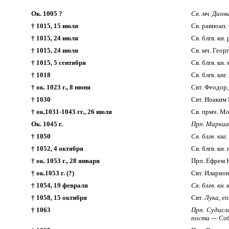
Ок. 1005 ?
Св. мч. Дион
† 1015, 15 июля
Св. равноап.
† 1015, 24 июля
Св. блгв. кн
† 1015, 24 июля
Св. мч. Георг
† 1015, 5 сентября
Св. блгв. кн
† 1018
Св. блгв. кнг
† ок. 1023 г., 8 нюня
Свт. Феодор,
† 1030
Свт. Иоаким 
† ок.1031-1043 гг., 26 июля
Св. прмч. М
Ок. 1045 г.
Прп. Маркиан
† 1050
Св. блгв. кнг
† 1052, 4 октября
Св. блгв. кн
† ок. 1053 г., 28 января
Прп. Ефрем 
† ок.1053 г. (?)
Свт. Иларион
† 1054, 19 февраля
Св. блгв. кн
† 1058, 15 октября
Свт.
Лука,
еп
† 1063
Прп. Судисла
поста — Соб