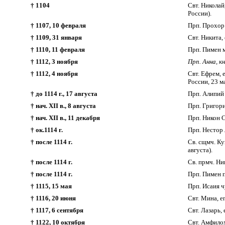
† 1104
Свт. Николай
России).
† 1107, 10 февраля
Прп. Прохор
† 1109, 31 января
Свт. Никита,
† 1110, 11 февраля
Прп. Пимен 
† 1112, 3 ноября
Прп. Анна, кн
† 1112, 4 ноября
Свт. Ефрем, 
России, 23 м
† до 1114 г., 17 августа
Прп. Алипий
† нач. XII в., 8 августа
Прп. Григор
† нач. XII в., 11 декабря
Прп. Никон 
† ок.1114 г.
Прп. Нестор 
† после 1114 г.
Св. сщмч. Ку
августа).
† после 1114 г.
Св. прмч. Ни
† после 1114 г.
Прп. Пимен п
† 1115, 15 мая
Прп. Исаия 
† 1116, 20 июня
Свт. Мина, е
† 1117, 6 сентября
Свт. Лазарь, 
† 1122, 10 октября
Свт. Амфило