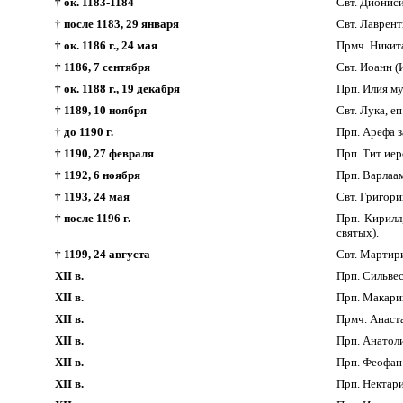
† ок. 1183-1184
Свт. Диониси
† после 1183, 29 января
Свт. Лаврент
† ок. 1186 г., 24 мая
Прмч. Никита
† 1186, 7 сентября
Свт. Иоанн (
† ок. 1188 г., 19 декабря
Прп. Илия м
† 1189, 10 ноября
Свт. Лука, еп
† до 1190 г.
Прп. Арефа з
† 1190, 27 февраля
Прп. Тит ие
† 1192, 6 ноября
Прп. Варлаа
† 1193, 24 мая
Свт. Григори
† после 1196 г.
Прп. Кирилл
святых).
† 1199, 24 августа
Свт. Мартири
XII в.
Прп. Сильвес
XII в.
Прп. Макари
XII в.
Прмч. Анаста
XII в.
Прп. Анатол
XII в.
Прп. Феофан
XII в.
Прп. Нектар