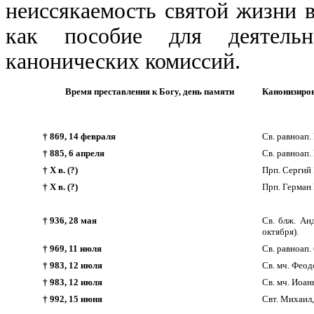
неиссякаемость святой жизни 
как пособие для деятель
канонических комиссий.
Время преставления к Богу, день памяти
Канонизиро
† 869, 14 февраля
Св. равноап.
† 885, 6 апреля
Св. равноап.
† Х в. (?)
Прп. Сергий 
† Х в. (?)
Прп. Герман 
† 936, 28 мая
Св. блж. Ан
октября).
† 969, 11 июля
Св. равноап. 
† 983, 12 июля
Св. мч. Феод
† 983, 12 июля
Св. мч. Иоан
† 992, 15 июня
Свт. Михаил,