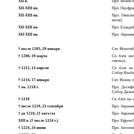
XII в.
Прп. Иоанн п
XII-XIII вв.
Прп. Онуфри
XII-XIII вв.
Прп. Онисим
июля).
XII-XIII вв.
Прп. Елладий
XII-XIII вв.
Прп. Авраами
† после 1205, 29 января
Свт. Игнатий
† 1206, 19 марта
Св. блгв. к
святых).
† 1212, 14 апреля
Св. блгв. к
Собор Влади
† 1214, 17 января
Свт. Иоанн, 
† ок. 1218 г.
Прп. Досифе
Собор Дальн
† 1218
Св. блгв. кн
† после 1219, 23 сентября
Прп. Авраами
† до 1224, 21 августа
Прп. Авраам
XIII в. († после 1224 г.)
Прп. Ефрем С
† 1224, 24 июня
Прп. Антоний