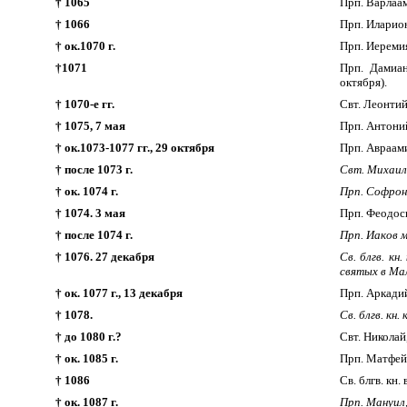
† 1065
Прп. Варлаам
† 1066
Прп. Иларио
† ок.1070 г.
Прп. Иереми
†1071
Прп. Дамиан
октября).
† 1070-е гг.
Свт. Леонтий
† 1075, 7 мая
Прп. Антони
† ок.1073-1077 гг., 29 октября
Прп. Авраами
† после 1073 г.
Свт. Михаил,
† ок. 1074 г.
Прп. Софрони
† 1074. 3 мая
Прп. Феодоси
† после 1074 г.
Прп. Иаков м
† 1076. 27 декабря
Св. блгв. кн
святых в Ма
† ок. 1077 г., 13 декабря
Прп. Аркадий
† 1078.
Св. блгв. кн
† до 1080 г.?
Свт. Николай
† ок. 1085 г.
Прп. Матфей
† 1086
Св. блгв. кн
† ок. 1087 г.
Прп. Мануил,