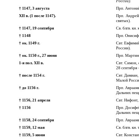
России).
† 1147, 3 августа
Прп. Антони
XII в. (1 после 1147).
Прп. Андрей
святых).
† 1147, 19 сентября
Св. блгв. кн
† 1148
Прп. Онисиф
† ок. 1149 г.
Свт. Евфимий
России).
† ок. 1150 г., 27 июня
Прп. Мартин
1-я пол. XII в.
Свт. Симон, 
28 сентября
† после 1154 г.
Свт. Дамиан,
Малой Росси
† до 1156 г.
Прп. Авраам
Дальних пещ
† 1156, 21 апреля
Свт. Нифонт,
† 1156
Прп. Досифей
Дальних пещ
† 1158, 24 сентября
Прп. Авраам
† 1159, 12 мая
Св. блгв. кн
† 1159, 5 июня
Свт. Констан