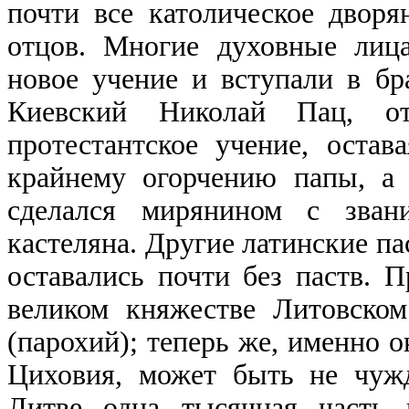
почти все католическое дворя
отцов. Многие духовные лиц
новое учение и вступали в бр
Киевский Николай Пац, от
протестантское учение, остав
крайнему огорчению папы, а
сделался мирянином с звани
кастеляна. Другие латинские па
оставались почти без паств. 
великом княжестве Литовском
(парохий); теперь же, именно ок
Циховия, может быть не чужд
Литве одна тысячная часть 