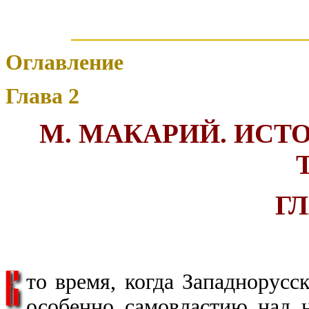
Оглавление
Глава 2
М. МАКАРИЙ. ИСТ
ГЛ
то время, когда Западнорусс
особенно самовластию над н