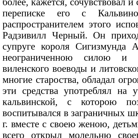
более, кажется, сочувствовал и
переписке его с Кальвин
распространителем этого исп
Радзивилл Черный. Он прихо
супруге короля Сигизмунда А
неограниченною силою и м
виленского воеводы и литовско
многие староства, обладал огр
эти средства употреблял на 
кальвинской, с которою по
воспитывался в заграничных шк
г. вместе с своею женою, деть
всего открыл молельню свое