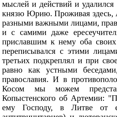
мыслей и действий и удалился
князю Юрию. Проживая здесь, 
разными важными лицами, прав
и с самими даже ересеучите
приславшим к нему оба своих 
переписывался с этими лицами
третьих подкреплял и при сво
равно как устными беседами
православия. И в противопол
Косом мы можем предста
Копыстенского об Артемии: "
ему Господу, в Литве от е
антитринитариев) и лютеранск