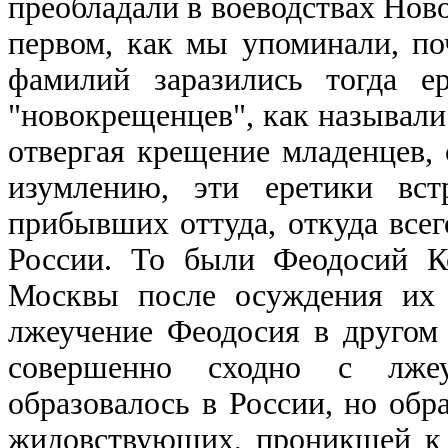
преобладали в воеводствах Ново
первом, как мы упоминали, п
фамилий заразились тогда е
"новокрещенцев", как называли 
отвергая крещение младенцев,
изумлению, эти еретики вст
прибывших оттуда, откуда всег
России. То были Феодосий К
Москвы после осуждения их 
лжеучение Феодосия в другом 
совершенно сходно с лжеу
образовалось в России, но обр
жидовствующих, проникшей к 