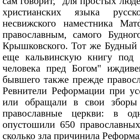
сам говорит, "для простых люде
христианских языка русск
несвижского наместника Мат
православным, самого Будног
Крышковского. Тот же Будный 
еще кальвинскую книгу под 
человека пред Богом" иждив
бывшего также прежде правосл
Ревнители Реформации при ус
или обращали в свои зборы 
православные церкви: в од
опустошили 650 православных
сколько зла причинила Реформа