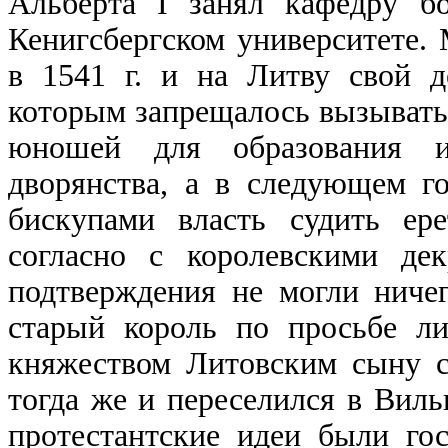
Альберта I занял кафедру б
Кенигсбергском университете.
в 1541 г. и на Литву свой д
которым запрещалось вызывать 
юношей для образования и
дворянства, а в следующем г
бискупами власть судить ер
согласно с королевскими де
подтверждения не могли ничего
старый король по просьбе ли
княжеством Литовским сыну с
тогда же и переселился в Виль
протестантские идеи были го