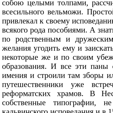
собою целыми толпами, рассч
всесильного вельможи. Прост
привлекал к своему исповедани
всякого рода пособиями. А зна
по родственным и дружеским
желания угодить ему и заискать
некоторые же и по своим убеж
образования. И все эти паны
имения и строили там зборы ил
путешественники уже встре
реформатских храмов. В Не
собственные типографии, н
кальвинского исповедания и в 1