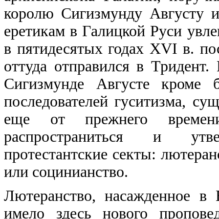
королю Сигизмунду Августу и
еретикам в Галицкой Руси увле
в пятидесятых годах XVI в. по
оттуда отправился в Тридент.
Сигизмунде Августе кроме б
последователей гуситизма, су
еще от прежнего времен
распространиться и утв
протестантские секты: лютеран
или социнианство.
Лютеранство, насажденное в 
имело здесь нового пропове