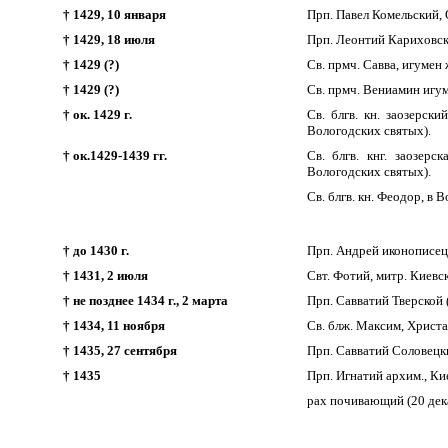
† 1429, 10 января
Прп. Павел Комельский,
† 1429, 18 июля
Прп. Леонтий Кариховск
† 1429 (?)
Св. прмч. Савва, игумен
† 1429 (?)
Св. прмч. Вениамин игум
† ок. 1429 г.
Св. блгв. кн. заозерск
Вологодских святых).
† ок.1429-1439 гг.
Св. блгв. кнг. заозер
Вологодских святых).
Св. блгв. кн. Феодор, в
† до 1430 г.
Прп. Андрей иконописец
† 1431, 2 июля
Свт. Фотий, митр. Киевск
† не позднее 1434 г., 2 марта
Прп. Савватий Тверской 
† 1434, 11 ноября
Св. блж. Максим, Христа
† 1435, 27 сентября
Прп. Савватий Соловецки
† 1435
Прп. Игнатий архим., Ки
рах почивающий (20 дек