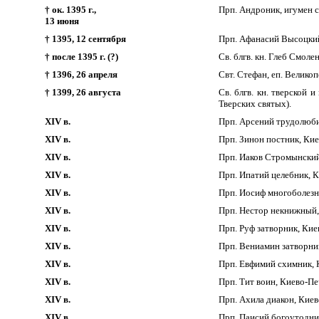
† ок. 1395 г.,
Прп. Андроник, игумен с
13 июня
† 1395, 12 сентября
Прп. Афанасий Высоцкий
† после 1395 г. (?)
Св. блгв. кн. Глеб Смол
† 1396, 26 апреля
Свт. Стефан, еп. Велико
† 1399, 26 августа
Св. блгв. кн. тверской
Тверских святых).
XIV в.
Прп. Арсений трудолюби
XIV в.
Прп. Зинон постник, Ки
XIV в.
Прп. Иаков Стромынский
XIV в.
Прп. Ипатий целебник, 
XIV в.
Прп. Иосиф многоболезн
XIV в.
Прп. Нестор некнижный,
XIV в.
Прп. Руф затворник, Кие
XIV в.
Прп. Вениамин затворни
XIV в.
Прп. Евфимий схимник, 
XIV в.
Прп. Тит воин, Киево-Пе
XIV в.
Прп. Ахила диакон, Киев
XIV в.
Прп. Паисий богоутодни