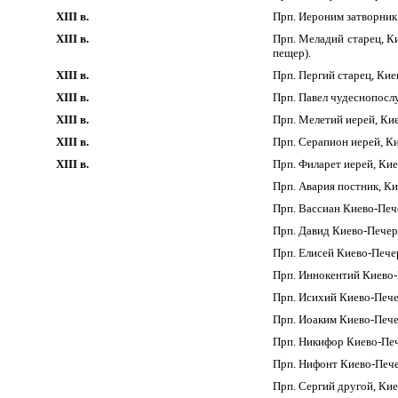
XIII в.
Прп. Иероним затворник
XIII в.
Прп. Меладий старец, К
пещер).
XIII в.
Прп. Пергий старец, Ки
XIII в.
Прп. Павел чудеснопосл
XIII в.
Прп. Мелетий иерей, Ки
XIII в.
Прп. Серапион иерей, К
XIII в.
Прп. Филарет иерей, Ки
Прп. Авария постник, К
Прп. Вассиан Киево-Печ
Прп. Давид Киево-Печер
Прп. Елисей Киево-Пече
Прп. Иннокентий Киево-
Прп. Исихий Киево-Пече
Прп. Иоаким Киево-Пече
Прп. Никифор Киево-Печ
Прп. Нифонт Киево-Пече
Прп. Сергий другой, Ки