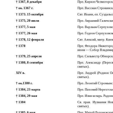
† 1367, 8 декабря
Прп. Кирилл Челмогорск
† ок. 1367 г.
Прп. Вассиан Строкински
† 1373. 15 октября
Свт. Иоанн, еп. Суздальс
† 1375, 20 июля
Прп. Авраамий Галичски
† 1377, 5 мая
Прп. Варлаам Серпуховс
† 1377, 26 мая
Прп. Гедеон Серпуховско
† 1378, 12 февраля
Свт. Алексий, митр. Киев
† 1378
Прп. Феодора Нижегородс
июня — Собор Владимир
† 1379, 25 апреля
Прп. Сильвестр Обнорск
† 1380, 8 сентября
Прп. Александр (Перес
святых).
XIV в.
Прп. Андрей (Родион Ос
святых).
† ок.1380 г.
Прп. Леонтий Стромынск
† 1384, 23 марта
Прп. Пахомий Нерехтский
† 1384, 29 мая
Прп. Илия келарь. Радо
† 1384
Св. прав. Иулиания Но
святых).
† 1385, 6 мая
Прп. Михей Радонежски