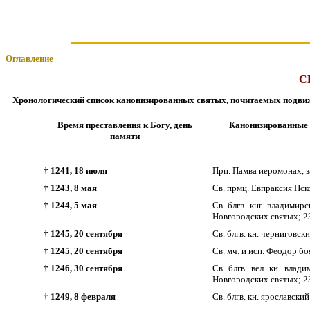
Оглавление
С
Хронологический список канонизированных святых, почитаемых подвижн
Время преставления к Богу, день
Канонизированные 
памяти
† 1241, 18 июля
Прп. Памва иеромонах, 
† 1243, 8 мая
Св. прмц. Евпраксия Пско
† 1244, 5 мая
Св. блгв. кнг. владими
Новгородских святых; 2
† 1245, 20 сентября
Св. блгв. кн. черниговск
† 1245, 20 сентября
Св. мч. и исп. Феодор бо
† 1246, 30 сентября
Св. блгв. вел. кн. вла
Новгородских святых; 2
† 1249, 8 февраля
Св. блгв. кн. ярославски