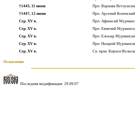
†1445, 11 июня
Прп. Варнава Ветлужски
†1447, 12 июня
Прп. Арсений Коневский
Сер. XV в.
Прп. Афанасий Мурманск
Сер. XV в.
Прп. Евмений Мурмански
Сер. XV в.
Прп. Елеазар Мурмански
Сер. XV в.
Прп. Назарий Мурмански
Сер. XV в.
Св. прав. Кирилл Вольск
Оглавление
Последняя модификация:
29.09.07