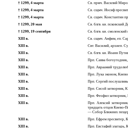
† 1299, 4 марта
Св. прмч. Василий Миро
† 1299, 4 марта
Св. сщмч. Иосиф пресвит
† 1299, 4 марта
Св. сщмч. Константин пр
† 1299, 20 мая
Св. блгв. кн. псковский
† 1299, 19 сентября
Св. блгв. кн. смоленский
XIII в.
Св. сщмч. Анфим, еп. Са
XIII в.
Свт. Василий, архиеп. 
XIII в.
Св. блгв. кн. Иоанн Пути
XIII в.
Прп. Савва богоугодник
XIII в.
Прп. Авраамий трудолюб
XIII в.
Прп. Лука эконом, Киев
XIII в.
Прп. Сергий послушливы
XIII в.
Прп. Сисой затворник, 
XIII в.
Прп. Феофил затворник,
XIII в.
Прп. Алексий затворни
тридцать отцов Киево-П
— Собор Ближних пещер
XIII в.
Прп. Ефрем пресвитер, 
XIII в.
Прп. Евстафий златарь, 