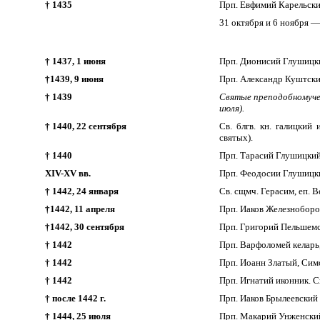
† 1435
Прп. Евфимий Карельски
31 октября и 6 ноября —
† 1437, 1 июня
Прп. Дионисий Глушицки
†1439, 9 июня
Прп. Александр Куштский
† 1439
Святые преподобномуче
июля).
† 1440, 22 сентября
Св. блгв. кн. галицки
святых).
† 1440
Прп. Тарасий Глушицкий 
XIV-XV вв.
Прп. Феодосии Глушицки
† 1442, 24 января
Св. сщмч. Герасим, еп. В
†1442, 11 апреля
Прп. Иаков Железноборов
†1442, 30 сентября
Прп. Григорий Пельшемс
† 1442
Прп. Варфоломей келарь,
† 1442
Прп. Иоанн Златый, Сим
† 1442
Прп. Игнатий иконник. С
† после 1442 г.
Прп. Иаков Брылеевский 
† 1444, 25 июля
Прп. Макарий Унженски