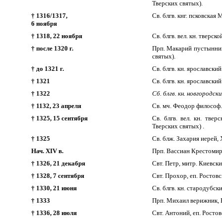
Тверских святых).
† 1316/1317,
Св. блгв. кнг. псковская
6 ноября
† 1318, 22 ноября
Св. блгв. вел. кн. тверск
† после 1320 г.
Прп. Макарий пустынник
святых).
† до 1321 г.
Св. блгв. кн. ярославски
† 1321
Св. блгв. кн. ярославский
† 1322
Сб.
блгв. кн. новгородск
† 1132, 23 апреля
Св. мч. Феодор философ.
† 1325, 15 сентября
Св. блгв. вел. кн. тв
Тверских святых) .
† 1325
Св. блж. Захария иерей,
Нач. XIV в.
Прп. Вассиан Крестомиро
† 1326, 21 декабря
Свт. Петр, митр. Киевски
† 1328, 7 сентября
Свт. Прохор, еп. Ростов
† 1330, 21 июня
Св. блгв. кн. стародубс
† 1333
Прп. Михаил верижник, 
† 1336, 28 июля
Свт. Антоний, еп. Росто