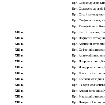
Прп. Силуан другой, Ки
Прп. Сильвестр другой,
Прп. Сисой канонархист
Прп. Стефан постник, К
Прп. Тимофей инок, Кие
XIII в.
Прп. Сисой схимник, Ки
XIII в.
Прп. Пафнутий затворни
XIII в.
Прп. Афанасий затворни
XIII в.
Прп. Софроний затворни
XIII в.
Прп. Анатолий затворни
XIII в.
Прп. Пиор затворник, Ки
XIII в.
Прп. Исидор затворник,
XIII в.
Прп. Лаврентий затворн
XIII в.
Прп. Кассиан затворник,
XIII в.
Прп. Феодор молчаливый
XIII в.
Прп. Аммон затворник, 
XIII в.
Прп. Мардарий затворни
XIII в.
Прп. Панкратий затворн