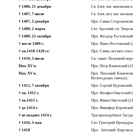
† 1406, 21 декабря
Св. блгв. кнг. вяземская
† 1407, 7 июля
Св. блгв. вел. кнг. моско
† 1407, 3 декабря
Прп. Савва Сторожевский
† 1409, 2 марта
Свт. Арсений, еп. Тверск
† 1409, 22 октября
Прп. Феодор Ростовский
† после 1409 г.
Прп. Павел Ростовский (
† ок.1410-1420 гг.
Прп. Савва, игумен спас
† 1410, 3 июля
Св. сщмч. Патрикий иер
Нач. XV в.
Прп. Петр Каменский (10
Нач. XV в.
Прп. Пахомий Каменски
Вологодских святых).
† 1412, 7 октября
Прп. Сергий Нуромский,
† ок. 1412 г.
Прп. Феофил Омучский (2
† ок.1412 г.
Прп. Иаков Омучский (21
† до 1414 г.
Прп. Никифор Боровский
† не позднее 1414 г.
Три преподобных Засурс
† 1416, 3 мая
Свт. Григорий Премудры
† 1418
Прп. Антоний Карельск