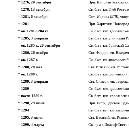
† 1276, 29 сентября
Прп. Киприан Устюжский
† 1278, 13 декабря
Св. блгв. кн. Глеб Рост
† 1281, 6 декабря
Свт. Кирилл II(III), митр
† 1281
Прп. Харитина Новгородск
† ок. 1281-1284 гг.
Св. блгв. кнг. ярославск
†
1285, 3 февраля
Св. блгв. кн. угличский Р
† ок. 1285 г., 20 сентября
Св. блгв. кн. брянский О
† 1286, 26 ноября
Свт. Феодор, еп. Влади
† ок. 1287 г.
Св. блгв. кн. ярославски
† 1288, 28 мая
Свт. Игнатий, еп. Ростов
† ок. 1288 г.
Св. блгв. кн. смоленски
† 1289, 3 февраля
Свт. Симеон, еп. Тверско
† 1289
Св. блгв. кнг. ярославск
†
после 1289 г.
Св. блгв. кнг. ярославска
† 1290, 29 июня
Прп. Петр, царевич Орды
† 1294
Св. блгв. вел. кн. влад
† 1295, 3 июля
Свт. Василий, еп. Рязанс
† 1299, 4 марта
Св. прмч. Иоасаф Снето