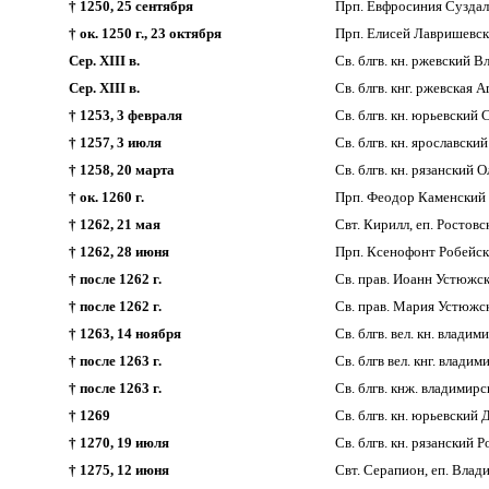
† 1250, 25 сентября
Прп. Евфросиния Суздальс
† ок. 1250 г., 23 октября
Прп. Елисей Лавришевск
Сер. XIII в.
Св. блгв. кн. ржевский 
Сер. XIII в.
Св. блгв. кнг. ржевская
† 1253, 3 февраля
Св. блгв. кн. юрьевский
† 1257, 3 июля
Св. блгв. кн. ярославски
† 1258, 20 марта
Св. блгв. кн. рязанский
† ок. 1260 г.
Прп. Феодор Каменский 
† 1262, 21 мая
Свт. Кирилл, еп. Ростов
† 1262, 28 июня
Прп. Ксенофонт Робейски
† после 1262 г.
Св. прав. Иоанн Устюжск
† после 1262 г.
Св. прав. Мария Устюжск
† 1263, 14 ноября
Св. блгв. вел. кн. влади
† после 1263 г.
Св. блгв вел. кнг. влад
† после 1263 г.
Св. блгв. кнж. владимир
† 1269
Св. блгв. кн. юрьевский
† 1270, 19 июля
Св. блгв. кн. рязанский 
† 1275, 12 июня
Свт. Серапион, еп. Вла