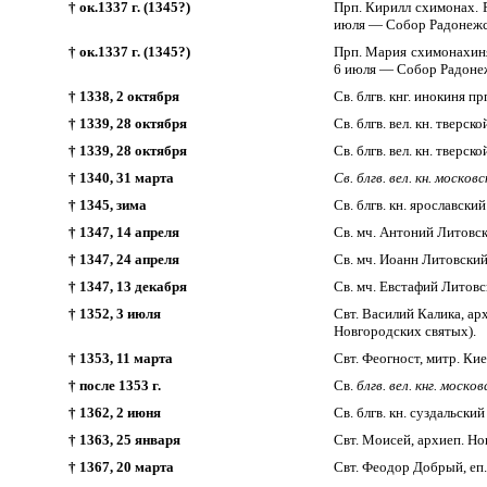
† ок.1337 г. (1345?)
Прп. Кирилл схимонах. Р
июля — Собор Радонежс
† ок.1337 г. (1345?)
Прп. Мария схимонахиня,
6 июля — Собор Радонеж
† 1338, 2 октября
Св. блгв. кнг. инокиня п
† 1339, 28 октября
Св. блгв. вел. кн. тверс
† 1339, 28 октября
Св. блгв. вел. кн. тверс
† 1340, 31 марта
Св.
блгв. вел. кн. моско
† 1345, зима
Св. блгв. кн. ярославск
† 1347, 14 апреля
Св. мч. Антоний Литовск
† 1347, 24 апреля
Св. мч. Иоанн Литовский 
† 1347, 13 декабря
Св. мч. Евстафий Литовск
† 1352, 3 июля
Свт. Василий Калика, ар
Новгородских святых).
† 1353, 11 марта
Свт. Феогност, митр. Кие
† после 1353 г.
Св.
блгв. вел. кнг. моск
† 1362, 2 июня
Св. блгв. кн. суздальск
† 1363, 25 января
Свт. Моисей, архиеп. Но
† 1367, 20 марта
Свт. Феодор Добрый, еп.