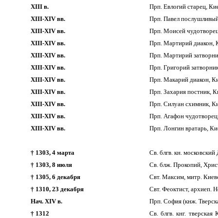
XIII в.
Прп. Евлогий старец, Ки
XIII-XIV вв.
Прп. Павел послушливый
XIII-XIV вв.
Прп. Моисей чудотворец
XIII-XIV вв.
Прп. Мартирий диакон, 
XIII-XIV вв.
Прп. Мартирий затворни
XIII-XIV вв.
Прп. Григорий затворник
XIII-XIV вв.
Прп. Макарий диакон, К
XIII-XIV вв.
Прп. Захария постник, К
XIII-XIV вв.
Прп. Силуан схимник, К
XIII-XIV вв.
Прп. Агафон чудотворец
XIII-XIV вв.
Прп. Лонгин вратарь, Ки
† 1303, 4 марта
Св. блгв. кн. московский 
† 1303, 8 июля
Св. блж. Прокопий, Хри
† 1305, 6 декабря
Свт. Максим, митр. Киевс
† 1310, 23 декабря
Свт. Феоктист, архиеп. Н
Нач. XIV в.
Прп. София (кнж. Тверска
† 1312
Св. блгв. кнг. тверска