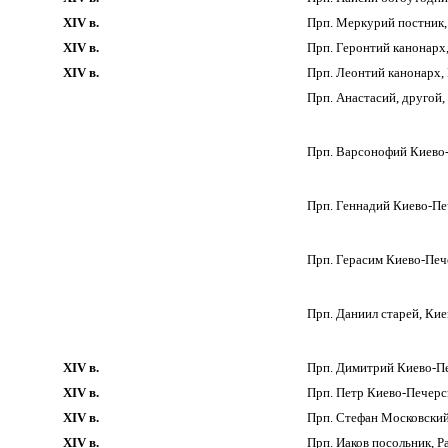
XIV в.
Прп. Меркурий постник,
XIV в.
Прп. Геронтий канонарх
XIV в.
Прп. Леонтий канонарх,
Прп. Анастасий, другой,
Прп. Варсонофий Киево-
Прп. Геннадий Киево-Пе
Прп. Герасим Киево-Печ
Прп. Даниил старей, Кие
XIV в.
Прп. Димитрий Киево-Пе
XIV в.
Прп. Петр Киево-Печерс
XIV в.
Прп. Стефан Московский
XIV в.
Прп. Иаков посольник, Р