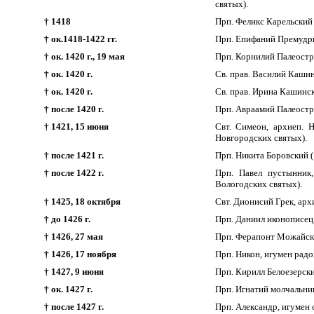
святых).
† 1418
Прп. Феликс Карельский 
† ок.1418-1422 гг.
Прп. Епифаний Премудры
† ок. 1420 г., 19 мая
Прп. Корнилий Палеостро
† ок. 1420 г.
Св. прав. Василий Кашин
† ок. 1420 г.
Св. прав. Ирина Кашинск
† после 1420 г.
Прп. Авраамий Палеостро
† 1421, 15 июня
Свт. Симеон, архиеп. 
Новгородских святых).
† после 1421 г.
Прп. Никита Боровский 
† после 1422 г.
Прп. Павел пустынник
Вологодских святых).
† 1425, 18 октября
Свт. Дионисий Грек, арх
† до 1426 г.
Прп. Даниил иконописец
† 1426, 27 мая
Прп. Ферапонт Можайский
† 1426, 17 ноября
Прп. Никон, игумен радо
† 1427, 9 июня
Прп. Кирилл Белоезерски
† ок. 1427 г.
Прп. Игнатий молчальник
† после 1427 г.
Прп. Александр, игумен