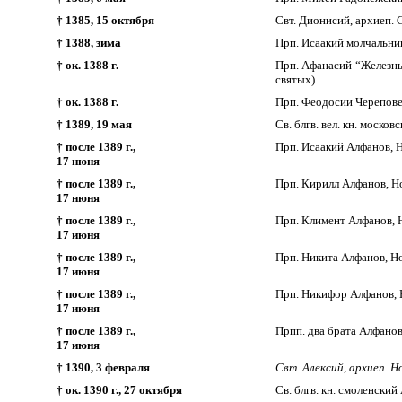
† 1385, 15 октября
Свт. Дионисий, архиеп. 
† 1388, зима
Прп. Исаакий молчальни
† ок. 1388 г.
Прп. Афанасий “Железны
святых).
† ок. 1388 г.
Прп. Феодосии Черепове
† 1389, 19 мая
Св. блгв. вел. кн. моско
† после 1389 г.,
Прп. Исаакий Алфанов, Н
17 нюня
† после 1389 г.,
Прп. Кирилл Алфанов, Но
17 нюня
† после 1389 г.,
Прп. Климент Алфанов, Н
17 июня
† после 1389 г.,
Прп. Никита Алфанов, Но
17 июня
† после 1389 г.,
Прп. Никифор Алфанов, Н
17 июня
† после 1389 г.,
Прпп. два брата Алфанов
17 июня
† 1390, 3 февраля
Свт. Алексий, архиеп. Н
† ок. 1390 г., 27 октября
Св. блгв. кн. смоленский