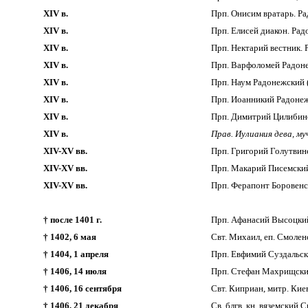
XIV в.
Прп. Онисим вратарь. Р
XIV в.
Прп. Елисей диакон. Рад
XIV в.
Прп. Нектарий вестник.
XIV в.
Прп. Варфоломей Радоне
XIV в.
Прп. Наум Радонежский 
XIV в.
Прп. Иоанникий Радонеж
XIV в.
Прп. Димитрий Цилибинс
XIV в.
Прав. Иулиания дева, му
XIV-XV вв.
Прп. Григорий Голутвин
XIV-XV вв.
Прп. Макарий Писемский,
XIV-XV вв.
Прп. Ферапонт Боровенс
† после 1401 г.
Прп. Афанасий Высоцкий
† 1402, 6 мая
Свт. Михаил, еп. Смолен
† 1404, 1 апреля
Прп. Евфимий Суздальски
† 1406, 14 июля
Прп. Стефан Махрищски
† 1406, 16 сентября
Свт. Киприан, митр. Киев
† 1406, 21 декабря
Св. блгв. кн. вяземский