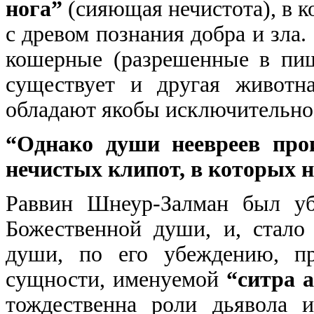
нога”
(сияющая нечистота), в к
с древом познания добра и зла
кошерные (разрешенные в пищ
существует и другая животн
обладают якобы исключительно
“Однако души неевреев прои
нечистых клипот, в которых нет
Раввин Шнеур-Залман был уб
Божественной души, и, стал
души, по его убеждению, пр
сущности, именуемой
“ситра 
тождественна роли дьявола 