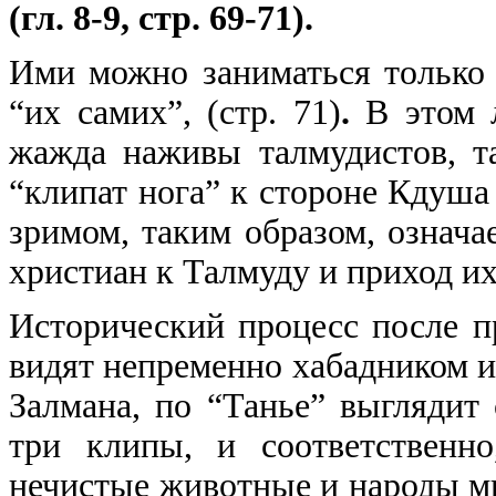
(гл. 8-9, стр. 69-71).
Ими можно заниматься только 
“их самих”, (стр. 71)
.
В этом л
жажда наживы талмудистов, т
“клипат нога” к стороне Кдуша
зримом, таким образом, означа
христиан к Талмуду и приход и
Исторический процесс после п
видят непременно хабадником и
Залмана, по “Танье” выглядит
три клипы, и соответственн
нечистые животные и народы ми