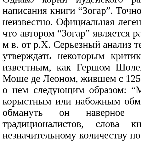
написания книги “Зогар”. Точно
неизвестно. Официальная легенд
что автором “Зогар” является 
м в. от р.Х. Серьезный анализ т
утверждать некоторым крити
известным, как Гершом Шоле
Моше де Леоном, жившем с 1250
о нем следующим образом: “
корыстным или набожным обма
обмануть он наверное 
традиционалистов, слова к
незначительному количеству п