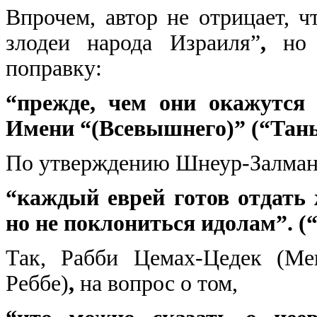
Впрочем, автор не отрицает, 
злодеи народа Израиля”
,
но т
поправку:
“прежде, чем они окажутся
Имени “(Всевышнего)” (“Танья
По утверждению Шнеур-Залман
“каждый еврей готов отдать 
но не поклониться идолам”. (“
Так, Рабби Цемах-Цедек (Ме
Реббе)
,
на вопрос о том,