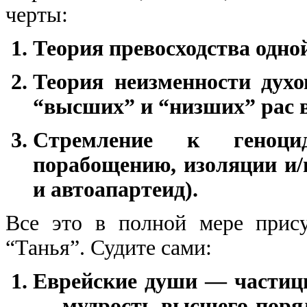
черты:
Теория превосходства одной
Теория неизменности дух
“высших” и “низших” рас в
Стремление к геноци
порабощению, изоляции и/
и автоапартеид).
Все это в полной мере прису
“Танья”. Судите сами:
Еврейские души — частицы
— мудрость высшего поряд