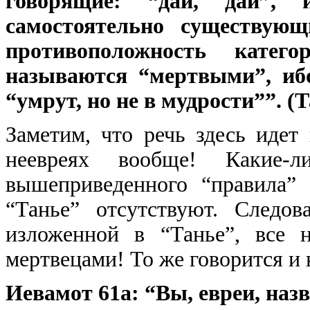
говорящие: “дай, дай”,
самостоятельно существую
противоположность кате
называются “мертвыми”, ибо
“умрут, но не в мудрости””. (Та
Заметим, что речь здесь идет 
неевреях вообще! Какие-
вышеприведенного “правила”
“Танье” отсутствуют. Следов
изложенной в “Танье”, все 
мертвецами! То же говорится и 
Иевамот 61а: “Вы, евреи, наз