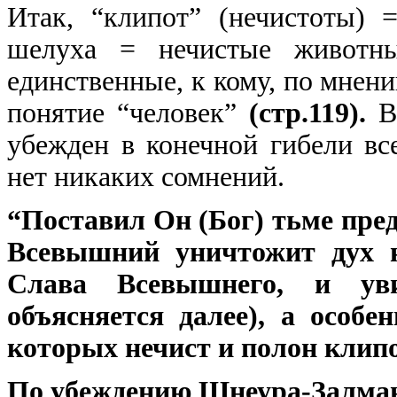
Итак, “клипот” (нечистоты) 
шелуха = нечистые живот
единственные, к кому, по мне
понятие “человек”
(стр.119).
В 
убежден в конечной гибели вс
нет никаких сомнений.
“Поставил Он (Бог) тьме преде
Всевышний уничтожит дух н
Слава Всевышнего, и ув
объясняется далее), а особе
которых нечист и полон клипот..
По убеждению Шнеура-Залмана