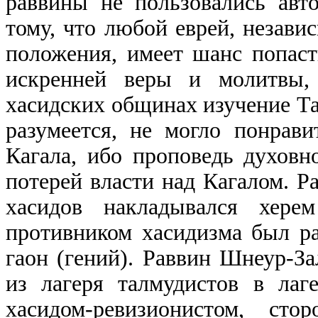
раввины не пользовались авт
тому, что любой еврей, незави
положения, имеет шанс попаст
искренней веры и молитвы, 
хасидских общинах изучение Та
разумеется, не могло понрав
Кагала, ибо проповедь духовн
потерей власти над Кагалом. Р
хасидов накладывался херем
противником хасидизма был р
гаон (гений). Раввин Шнеур-З
из лагеря талмудистов в лаг
хасидом-ревизионистом, сто