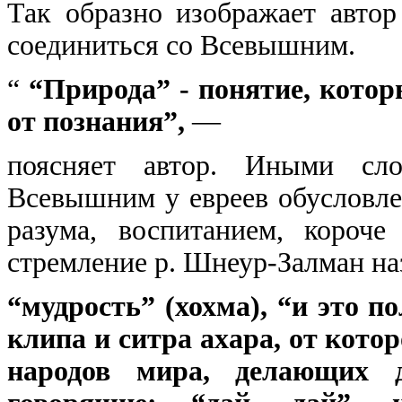
Так образно изображает авто
соединиться со Всевышним.
“
“Природа” - понятие, котор
от познания”,
—
поясняет автор. Иными сло
Всевышним у евреев обусловле
разума, воспитанием, короч
стремление р. Шнеур-Залман на
“мудрость” (хохма), “и это 
клипа и ситра ахара, от кото
народов мира, делающих д