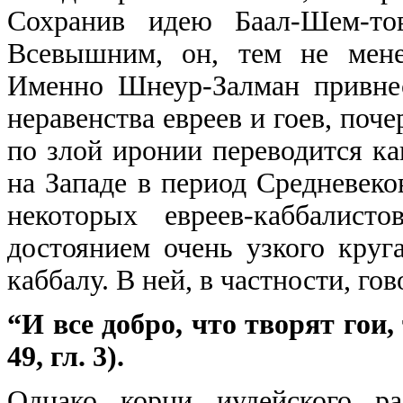
Сохранив идею Баал-Шем-тов
Всевышним, он, тем не мене
Именно Шнеур-Залман привне
неравенства евреев и гоев, поч
по злой иронии переводится к
на Западе в период Средневеко
некоторых евреев-каббалист
достоянием очень узкого круг
каббалу. В ней, в частности, гов
“И все добро, что творят гои,
49, гл. 3).
Однако корни иудейского р