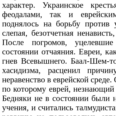
характер. Украинское крест
феодалами, так и еврейски
поднялось на борьбу против у
слепая, безотчетная ненависть
После погромов, уцелевши
состоянии отчаяния. Евреи, ка
гнев Всевышнего. Баал-Шем-то
хасидизма, расценил причи
неравенство в еврейской среде.
по которому еврей, незнающий 
Бедняки не в состоянии были н
учения, и считались талмудис