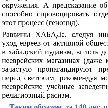
окружения. А предсказание об
способно спровоцировать отд
этот процесс (геноцид).
Раввины ХАБАДа, следуя инс
уход евреев от активной общес
в хабадский иудаизм, вплоть д
нееврейских магазинах (даже
зачастую пропагандируют пр
перед светским, рекомендуя м
нееврейские учебные заведен
религиозный расизм.
Таким образом, за 140 лет 